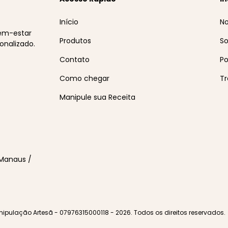
Início
No
bem-estar
Produtos
So
onalizado.
Contato
Po
Como chegar
Tr
Manipule sua Receita
 Manaus /
pulação Artesã - 07976315000118 - 2026. Todos os direitos reservados.