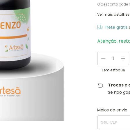
O desconto pode 
Ver mais detalhes
Frete grátis
Atenção, rest
1
em estoque
Trocas e 
Se não gos
Entregas para o C
Meios de envio