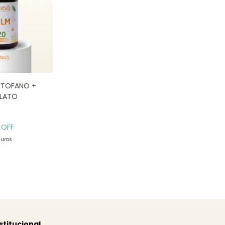
IPTOFANO +
ELATO
 OFF
juros
stitucional