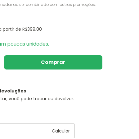
mudar ao ser combinado com outras promoções.
a partir de
R$399,00
am poucas unidades.
devoluções
tar, você pode trocar ou devolver.
EP:
Alterar CEP
Calcular