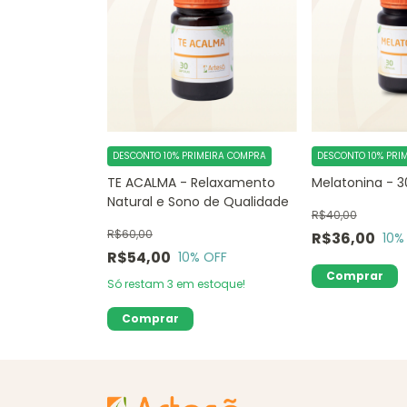
DESCONTO 10% PRIMEIRA COMPRA
DESCONTO 10% PRI
TE ACALMA - Relaxamento
Melatonina - 3
Natural e Sono de Qualidade
R$40,00
R$60,00
R$36,00
10
%
R$54,00
10
% OFF
Só restam
3
em estoque!