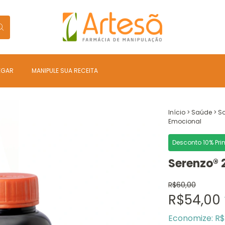
EGAR
MANIPULE SUA RECEITA
Início
>
Saúde
>
So
Emocional
Desconto 10% Pr
Serenzo® 
R$60,00
R$54,00
Economize:
R$