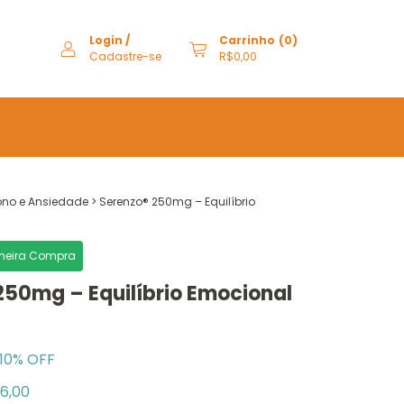
Login
/
Carrinho
(
0
)
Cadastre-se
R$0,00
no e Ansiedade
>
Serenzo® 250mg – Equilíbrio
imeira Compra
250mg – Equilíbrio Emocional
10
% OFF
6,00