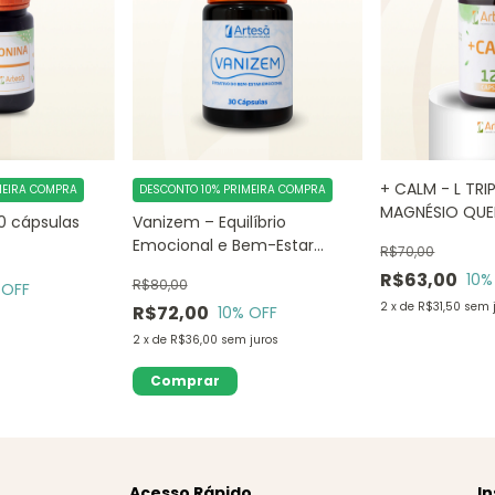
+ CALM - L TR
MEIRA COMPRA
DESCONTO 10% PRIMEIRA COMPRA
MAGNÉSIO QU
0 cápsulas
Vanizem – Equilíbrio
Emocional e Bem-Estar
R$70,00
Natura
R$63,00
10
%
R$80,00
 OFF
2
x
de
R$31,50
sem 
R$72,00
10
% OFF
2
x
de
R$36,00
sem juros
Acesso Rápido
In