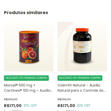
Produtos similares
DESCONTO 10% PRIMEIRA COMPRA
DESCONTO 10% PRIMEIRA COMPRA
Morosil® 500 mg +
Ozemfit Natural – Auxílio
Cactinea® 100 mg – Auxílio
Natural para o Controle do
no Gerenciamento do Peso
Peso
R$190,00
R$190,00
e Redução de Medidas
R$171,00
R$171,00
10
% OFF
10
% OFF