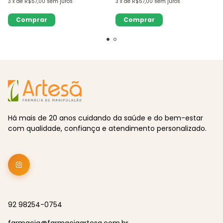
3
x
de
R$57,00
sem juros
3
x
de
R$57,00
sem juros
Há mais de 20 anos cuidando da saúde e do bem-estar
com qualidade, confiança e atendimento personalizado.
92 98254-0754